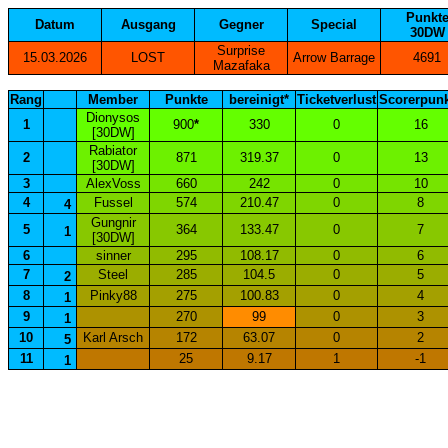
Punkt
Datum
Ausgang
Gegner
Special
30DW
Surprise
15.03.2026
LOST
Arrow Barrage
4691
Mazafaka
Rang
Member
Punkte
bereinigt*
Ticketverlust
Scorerpun
Dionysos
1
900
*
330
0
16
[30DW]
Rabiator
2
871
319.37
0
13
[30DW]
3
AlexVoss
660
242
0
10
4
Fussel
574
210.47
0
8
4
Gungnir
5
364
133.47
0
7
1
[30DW]
6
sinner
295
108.17
0
6
7
Steel
285
104.5
0
5
2
8
Pinky88
275
100.83
0
4
1
9
270
99
0
3
1
10
Karl Arsch
172
63.07
0
2
5
11
25
9.17
1
-1
1